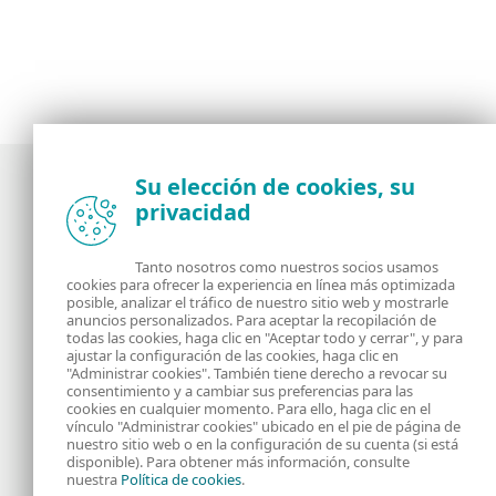
Su elección de cookies, su
privacidad
Noticias, opiniones y análisis de la comunidad de
seguridad de ESET
Tanto nosotros como nuestros socios usamos
cookies para ofrecer la experiencia en línea más optimizada
posible, analizar el tráfico de nuestro sitio web y mostrarle
Acerca de
RSS Feed
anuncios personalizados. Para aceptar la recopilación de
todas las cookies, haga clic en "Aceptar todo y cerrar", y para
ajustar la configuración de las cookies, haga clic en
Contáctanos
Dirección
"Administrar cookies". También tiene derecho a revocar su
consentimiento y a cambiar sus preferencias para las
cookies en cualquier momento. Para ello, haga clic en el
Información Legal
Política de Cookies
vínculo "Administrar cookies" ubicado en el pie de página de
nuestro sitio web o en la configuración de su cuenta (si está
disponible). Para obtener más información, consulte
Política de privacidad
nuestra
Política de cookies
.