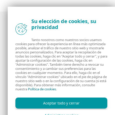
Su elección de cookies, su
privacidad
Noticias, opiniones y análisis de la comunidad de
seguridad de ESET
Tanto nosotros como nuestros socios usamos
cookies para ofrecer la experiencia en línea más optimizada
posible, analizar el tráfico de nuestro sitio web y mostrarle
Acerca de
RSS Feed
anuncios personalizados. Para aceptar la recopilación de
todas las cookies, haga clic en "Aceptar todo y cerrar", y para
ajustar la configuración de las cookies, haga clic en
Contáctanos
Dirección
"Administrar cookies". También tiene derecho a revocar su
consentimiento y a cambiar sus preferencias para las
cookies en cualquier momento. Para ello, haga clic en el
Información Legal
Política de Cookies
vínculo "Administrar cookies" ubicado en el pie de página de
nuestro sitio web o en la configuración de su cuenta (si está
disponible). Para obtener más información, consulte
Política de privacidad
nuestra
Política de cookies
.
Aceptar todo y cerrar