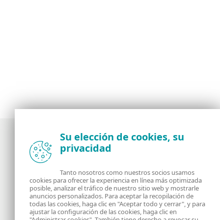
Su elección de cookies, su
privacidad
Noticias, opiniones y análisis de la comunidad de
seguridad de ESET
Tanto nosotros como nuestros socios usamos
cookies para ofrecer la experiencia en línea más optimizada
posible, analizar el tráfico de nuestro sitio web y mostrarle
Acerca de
RSS Feed
anuncios personalizados. Para aceptar la recopilación de
todas las cookies, haga clic en "Aceptar todo y cerrar", y para
ajustar la configuración de las cookies, haga clic en
Contáctanos
Dirección
"Administrar cookies". También tiene derecho a revocar su