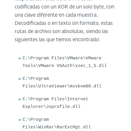
codificadas con un XOR de un solo byte, con
una clave diferente en cada muestra.
Decodificadas o en texto sin formato, estas
rutas de archivo son absolutas, siendo las
siguientes las que hemos encontrado:
C:\Program Files\VMware\VMware
Tools\VMware VGAuth\xsec_1_5.dll
C:\Program
Files\UltraViewer\msvbvm80.dll
C:\Program Files\Internet
Explorer\Jsprofile.dll
C:\Program
Files\WinRar\RarExtMgt.dll