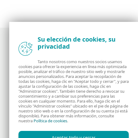
Su elección de cookies, su
privacidad
Noticias, opiniones y análisis de la comunidad de
seguridad de ESET
Tanto nosotros como nuestros socios usamos
cookies para ofrecer la experiencia en línea más optimizada
posible, analizar el tráfico de nuestro sitio web y mostrarle
Acerca de
RSS Feed
anuncios personalizados. Para aceptar la recopilación de
todas las cookies, haga clic en "Aceptar todo y cerrar", y para
ajustar la configuración de las cookies, haga clic en
Contáctanos
Dirección
"Administrar cookies". También tiene derecho a revocar su
consentimiento y a cambiar sus preferencias para las
cookies en cualquier momento. Para ello, haga clic en el
Información Legal
Política de Cookies
vínculo "Administrar cookies" ubicado en el pie de página de
nuestro sitio web o en la configuración de su cuenta (si está
disponible). Para obtener más información, consulte
Política de privacidad
nuestra
Política de cookies
.
Aceptar todo y cerrar