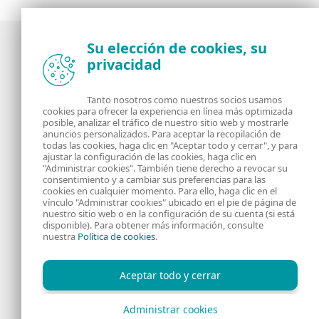
Su elección de cookies, su
privacidad
Noticias, opiniones y análisis de la comunidad de
seguridad de ESET
Tanto nosotros como nuestros socios usamos
cookies para ofrecer la experiencia en línea más optimizada
posible, analizar el tráfico de nuestro sitio web y mostrarle
Acerca de
RSS Feed
anuncios personalizados. Para aceptar la recopilación de
todas las cookies, haga clic en "Aceptar todo y cerrar", y para
ajustar la configuración de las cookies, haga clic en
Contáctanos
Dirección
"Administrar cookies". También tiene derecho a revocar su
consentimiento y a cambiar sus preferencias para las
cookies en cualquier momento. Para ello, haga clic en el
Información Legal
Política de Cookies
vínculo "Administrar cookies" ubicado en el pie de página de
nuestro sitio web o en la configuración de su cuenta (si está
disponible). Para obtener más información, consulte
Política de privacidad
nuestra
Política de cookies
.
Aceptar todo y cerrar
Administrar cookies