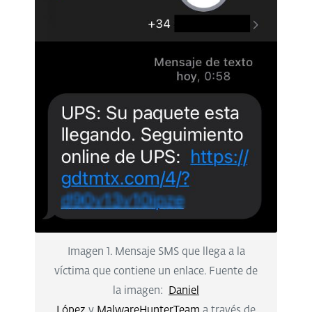
Imagen 1. Mensaje SMS que llega a la
víctima que contiene un enlace. Fuente de
la imagen:
Daniel
López
y
MalwareHunterTeam
a través de