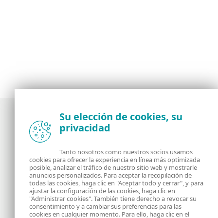
Su elección de cookies, su
privacidad
Noticias, opiniones y análisis de la comunidad de
seguridad de ESET
Tanto nosotros como nuestros socios usamos
cookies para ofrecer la experiencia en línea más optimizada
posible, analizar el tráfico de nuestro sitio web y mostrarle
Acerca de
RSS Feed
anuncios personalizados. Para aceptar la recopilación de
todas las cookies, haga clic en "Aceptar todo y cerrar", y para
ajustar la configuración de las cookies, haga clic en
Contáctanos
Dirección
"Administrar cookies". También tiene derecho a revocar su
consentimiento y a cambiar sus preferencias para las
cookies en cualquier momento. Para ello, haga clic en el
Información Legal
Política de Cookies