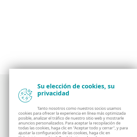
Su elección de cookies, su
privacidad
Noticias, opiniones y análisis de la comunidad de
seguridad de ESET
Tanto nosotros como nuestros socios usamos
cookies para ofrecer la experiencia en línea más optimizada
posible, analizar el tráfico de nuestro sitio web y mostrarle
Acerca de
RSS Feed
anuncios personalizados. Para aceptar la recopilación de
todas las cookies, haga clic en "Aceptar todo y cerrar", y para
ajustar la configuración de las cookies, haga clic en
Contáctanos
Dirección