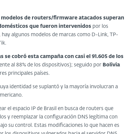
e modelos de routers/firmware atacados superan
 domésticos que fueron intervenidos
por los
llos, hay algunos modelos de marcas como D-Link, TP-
ik.
s se cobró esta campaña con casi el 91.605 de los
nte al 88% de los dispositivos); seguido por
Bolivia
tres principales países.
ya identidad se suplantó y la mayoría involucran a
americano.
ar el espacio IP de Brasil en busca de routers que
los y reemplazar la configuración DNS legítima con
ajo su control. Estas modificaciones lo que hacen es
r los dispositivos vulnerados hacia el servidor DNS