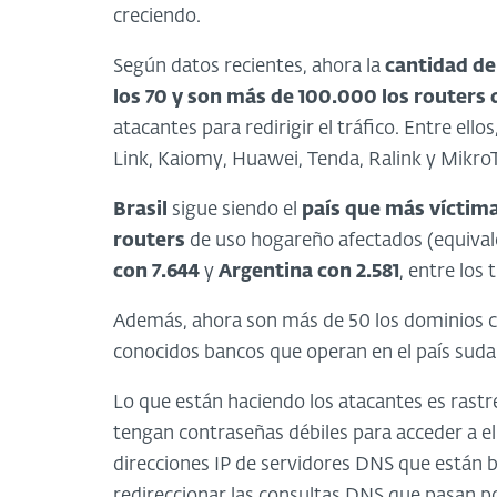
creciendo.
Según datos recientes, ahora la
cantidad d
los 70
y son más de 100.000 los routers
atacantes para redirigir el tráfico. Entre e
Link, Kaiomy, Huawei, Tenda, Ralink y MikroT
Brasil
sigue siendo el
país que más víctima
routers
de uso hogareño afectados (equivale
con 7.644
y
Argentina con 2.581
, entre los 
Además, ahora son más de 50 los dominios cu
conocidos bancos que operan en el país sud
Lo que están haciendo los atacantes es rastre
tengan contraseñas débiles para acceder a el
direcciones IP de servidores DNS que están b
redireccionar las consultas DNS que pasan po