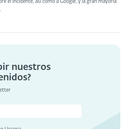
re el incidente, así como a Google, y la gran mayoría
.
bir nuestros
enidos?
etter