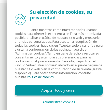
Su elección de cookies, su
privacidad
Noticias, opiniones y análisis de la comunidad de
seguridad de ESET
Tanto nosotros como nuestros socios usamos
cookies para ofrecer la experiencia en línea más optimizada
posible, analizar el tráfico de nuestro sitio web y mostrarle
Acerca de
RSS Feed
anuncios personalizados. Para aceptar la recopilación de
todas las cookies, haga clic en "Aceptar todo y cerrar", y para
ajustar la configuración de las cookies, haga clic en
Contáctanos
Dirección
"Administrar cookies". También tiene derecho a revocar su
consentimiento y a cambiar sus preferencias para las
cookies en cualquier momento. Para ello, haga clic en el
Información Legal
Política de Cookies
vínculo "Administrar cookies" ubicado en el pie de página de
nuestro sitio web o en la configuración de su cuenta (si está
disponible). Para obtener más información, consulte
Política de privacidad
nuestra
Política de cookies
.
Aceptar todo y cerrar
Administrar cookies
Copyright © 1992 - 2026 ESET, spol. s r.o. - Todos los derechos