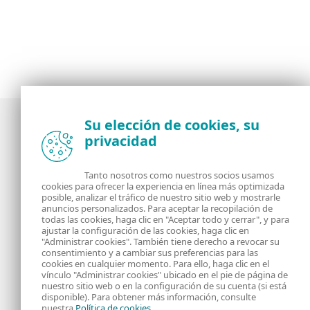
Su elección de cookies, su
privacidad
Noticias, opiniones y análisis de la comunidad de
seguridad de ESET
Tanto nosotros como nuestros socios usamos
cookies para ofrecer la experiencia en línea más optimizada
posible, analizar el tráfico de nuestro sitio web y mostrarle
Acerca de
RSS Feed
anuncios personalizados. Para aceptar la recopilación de
todas las cookies, haga clic en "Aceptar todo y cerrar", y para
ajustar la configuración de las cookies, haga clic en
Contáctanos
Dirección
"Administrar cookies". También tiene derecho a revocar su
consentimiento y a cambiar sus preferencias para las
cookies en cualquier momento. Para ello, haga clic en el
Información Legal
Política de Cookies
vínculo "Administrar cookies" ubicado en el pie de página de
nuestro sitio web o en la configuración de su cuenta (si está
disponible). Para obtener más información, consulte
Política de privacidad
nuestra
Política de cookies
.