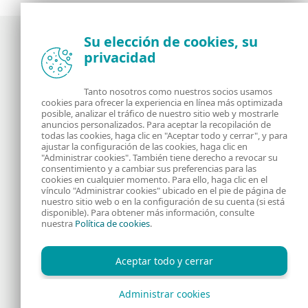
Su elección de cookies, su
privacidad
Noticias, opiniones y análisis de la comunidad de
seguridad de ESET
Tanto nosotros como nuestros socios usamos
cookies para ofrecer la experiencia en línea más optimizada
posible, analizar el tráfico de nuestro sitio web y mostrarle
Acerca de
RSS Feed
anuncios personalizados. Para aceptar la recopilación de
todas las cookies, haga clic en "Aceptar todo y cerrar", y para
ajustar la configuración de las cookies, haga clic en
Contáctanos
Dirección
"Administrar cookies". También tiene derecho a revocar su
consentimiento y a cambiar sus preferencias para las
cookies en cualquier momento. Para ello, haga clic en el
Información Legal
Política de Cookies
vínculo "Administrar cookies" ubicado en el pie de página de
nuestro sitio web o en la configuración de su cuenta (si está
disponible). Para obtener más información, consulte
Política de privacidad
nuestra
Política de cookies
.
Aceptar todo y cerrar
Administrar cookies