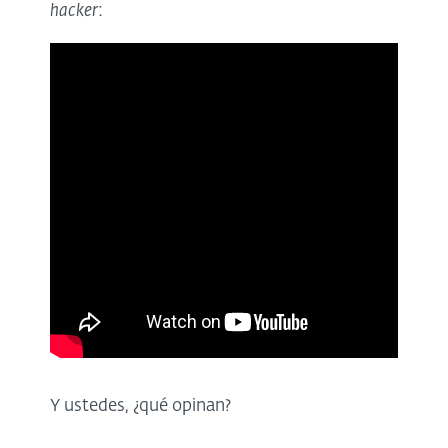
hacker
:
Y ustedes, ¿qué opinan?