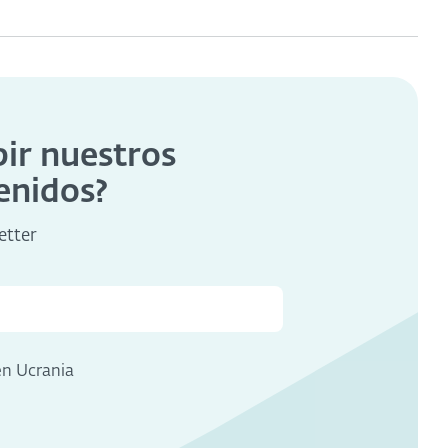
bir nuestros
enidos?
etter
en Ucrania