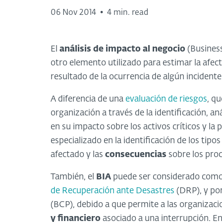
06 Nov 2014
•
4 min. read
El
análisis de impacto al negocio
(Business
otro elemento utilizado para estimar la afe
resultado de la ocurrencia de algún incidente
A diferencia de una
evaluación de riesgos
, q
organización a través de la identificación, a
en su impacto sobre los activos críticos y la
especializado en la identificación de los tip
afectado y las
consecuencias
sobre los proc
También, el
BIA
puede ser considerado como u
de Recuperación ante Desastres
(DRP), y por
(BCP), debido a que permite a las organizaci
y financiero
asociado a una interrupción. En