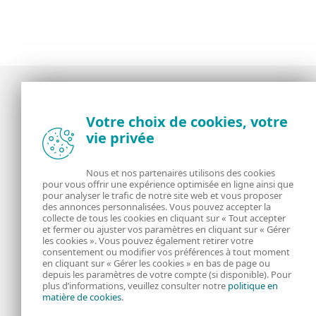
Votre choix de cookies, votre
Actualités, opinions et astuces de la
vie privée
communauté de sécurité d’ESET
Nous et nos partenaires utilisons des cookies
À propos
ESET
pour vous offrir une expérience optimisée en ligne ainsi que
pour analyser le trafic de notre site web et vous proposer
des annonces personnalisées. Vous pouvez accepter la
RSS Feed
Gérer les cookies
collecte de tous les cookies en cliquant sur « Tout accepter
et fermer ou ajuster vos paramètres en cliquant sur « Gérer
Informations juridiques
Nous rejoindre
les cookies ». Vous pouvez également retirer votre
consentement ou modifier vos préférences à tout moment
en cliquant sur « Gérer les cookies » en bas de page ou
Politique de
depuis les paramètres de votre compte (si disponible). Pour
plus d’informations, veuillez consulter notre
politique en
matière de cookies
.
confidentialité