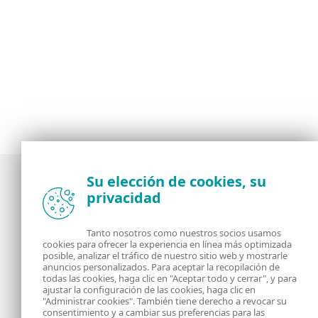
Su elección de cookies, su
privacidad
Noticias, opiniones y análisis de la comunidad de
seguridad de ESET
Tanto nosotros como nuestros socios usamos
cookies para ofrecer la experiencia en línea más optimizada
posible, analizar el tráfico de nuestro sitio web y mostrarle
Acerca de
RSS Feed
anuncios personalizados. Para aceptar la recopilación de
todas las cookies, haga clic en "Aceptar todo y cerrar", y para
ajustar la configuración de las cookies, haga clic en
Contáctanos
Dirección
"Administrar cookies". También tiene derecho a revocar su
consentimiento y a cambiar sus preferencias para las