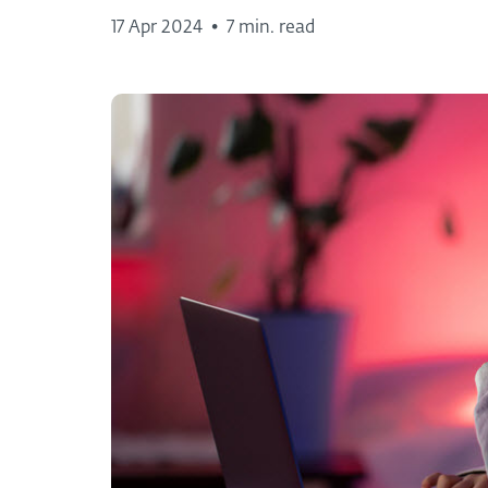
17 Apr 2024
•
7 min. read