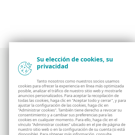
Su elección de cookies, su
privacidad
Noticias, opiniones y análisis de la comunidad de
seguridad de ESET
Tanto nosotros como nuestros socios usamos
cookies para ofrecer la experiencia en línea más optimizada
posible, analizar el tráfico de nuestro sitio web y mostrarle
Acerca de
RSS Feed
anuncios personalizados. Para aceptar la recopilación de
todas las cookies, haga clic en "Aceptar todo y cerrar", y para
ajustar la configuración de las cookies, haga clic en
Contáctanos
Dirección
"Administrar cookies". También tiene derecho a revocar su
consentimiento y a cambiar sus preferencias para las
cookies en cualquier momento. Para ello, haga clic en el
Información Legal
Política de Cookies
vínculo "Administrar cookies" ubicado en el pie de página de
nuestro sitio web o en la configuración de su cuenta (si está
disponible). Para obtener más información, consulte
Política de privacidad