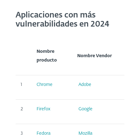
Aplicaciones con más
vulnerabilidades en 2024
Nombre
Tipo 
Nombre Vendor
producto
prod
1
Chrome
Adobe
Appli
2
Firefox
Google
Appli
3
Fedora
Mozilla
Appli