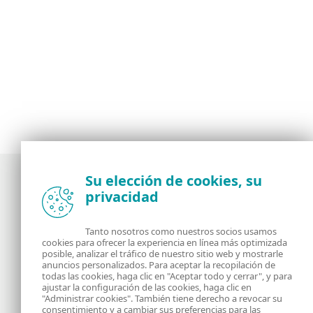
Su elección de cookies, su
privacidad
Noticias, opiniones y análisis de la comunidad de
seguridad de ESET
Tanto nosotros como nuestros socios usamos
cookies para ofrecer la experiencia en línea más optimizada
posible, analizar el tráfico de nuestro sitio web y mostrarle
Acerca de
RSS Feed
anuncios personalizados. Para aceptar la recopilación de
todas las cookies, haga clic en "Aceptar todo y cerrar", y para
ajustar la configuración de las cookies, haga clic en
Contáctanos
Dirección
"Administrar cookies". También tiene derecho a revocar su
consentimiento y a cambiar sus preferencias para las