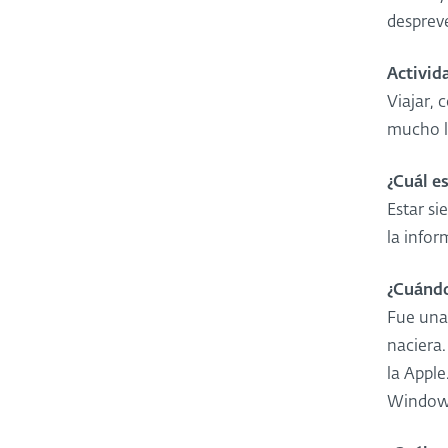
desprev
Activid
Viajar,
mucho la
¿Cuál es
Estar si
la infor
¿Cuándo
Fue una 
naciera
la Appl
Windows