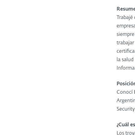
Resumen
Trabajé 
empresa
siempre
trabajar
certific
la salud
Informa
Posició
Conocí 
Argenti
Security
¿Cuál e
Los tro