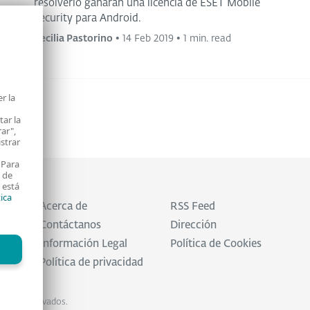
resolverlo ganarán una licencia de ESET Mobile
Security para Android.
Cecilia Pastorino
•
14 Feb 2019
•
1 min. read
r la
tar la
rar",
istrar
 Para
e de
 está
tica
Acerca de
RSS Feed
Contáctanos
Dirección
Información Legal
Política de Cookies
Política de privacidad
echos reservados.