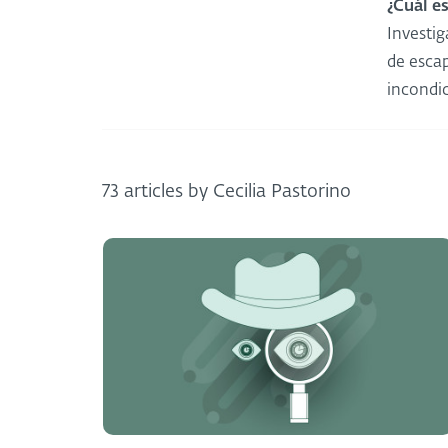
¿Cuál e
Investig
de escap
incondi
73 articles by Cecilia Pastorino