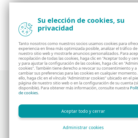
Su elección de cookies, su
privacidad
Tanto nosotros como nuestros socios usamos cookies para ofrece
experiencia en línea más optimizada posible, analizar el tráfico de
nuestro sitio web y mostrarle anuncios personalizados. Para acep
<
1
2
3
4
...
9
>
recopilación de todas las cookies, haga clic en "Aceptar todo y cer
y para ajustar la configuración de las cookies, haga clic en "Admin
cookies". También tiene derecho a revocar su consentimiento y a
cambiar sus preferencias para las cookies en cualquier momento.
ello, haga clic en el vínculo "Administrar cookies" ubicado en el pi
página de nuestro sitio web o en la configuración de su cuenta (si
disponible). Para obtener más información, consulte nuestra
Polí
de cookies
.
Noticias, opiniones y análisis de la
comunidad de seguridad de ESET
Aceptar todo y cerrar
Administrar cookies
Copyright © 1992 - 2026 ESET, spol. s r.o. - Todos los der