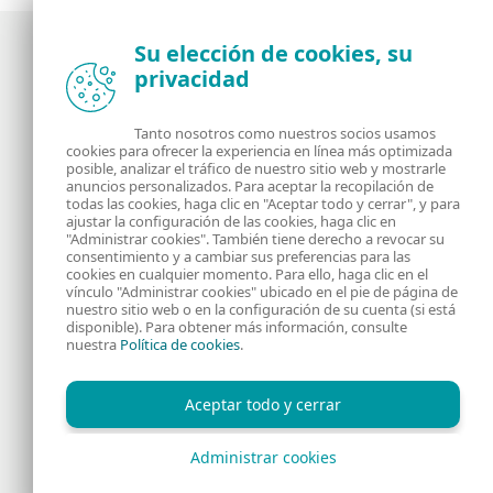
Su elección de cookies, su
privacidad
Noticias, opiniones y análisis de la comunidad de
seguridad de ESET
Tanto nosotros como nuestros socios usamos
cookies para ofrecer la experiencia en línea más optimizada
posible, analizar el tráfico de nuestro sitio web y mostrarle
Acerca de
RSS Feed
anuncios personalizados. Para aceptar la recopilación de
todas las cookies, haga clic en "Aceptar todo y cerrar", y para
ajustar la configuración de las cookies, haga clic en
Contáctanos
Dirección
"Administrar cookies". También tiene derecho a revocar su
consentimiento y a cambiar sus preferencias para las
cookies en cualquier momento. Para ello, haga clic en el
Información Legal
Política de Cookies
vínculo "Administrar cookies" ubicado en el pie de página de
nuestro sitio web o en la configuración de su cuenta (si está
disponible). Para obtener más información, consulte
Política de privacidad
nuestra
Política de cookies
.
Aceptar todo y cerrar
Administrar cookies
Copyright © 1992 - 2026 ESET, spol. s r.o. - Todos los derechos