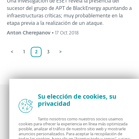
Una investigación de ESET revela la presencia del
sucesor del grupo de APT de BlackEnergy apuntando a
infraestructuras críticas; muy probablemente en la
etapa previa a la realización de un ataque.
Anton Cherepanov
•
17 Oct 2018
<
1
2
3
>
Su elección de cookies, su
privacidad
Noticias, opiniones y análisis de la comunidad de
seguridad de ESET
Tanto nosotros como nuestros socios usamos
cookies para ofrecer la experiencia en línea más optimizada
posible, analizar el tráfico de nuestro sitio web y mostrarle
Acerca de
RSS Feed
anuncios personalizados. Para aceptar la recopilación de
todas las cookies, haga clic en "Aceptar todo y cerrar", y para