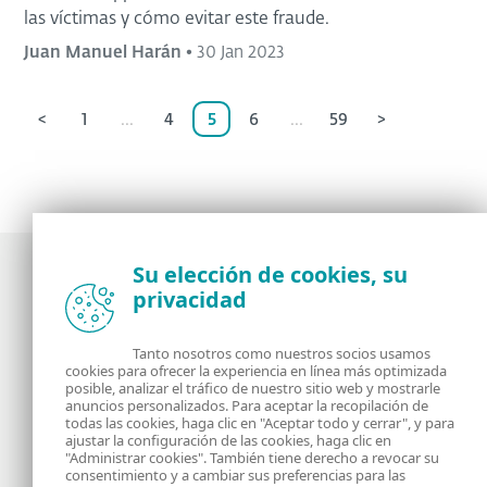
las víctimas y cómo evitar este fraude.
Juan Manuel Harán
•
30 Jan 2023
<
1
...
4
5
6
...
59
>
Su elección de cookies, su
privacidad
Noticias, opiniones y análisis de la comunidad de
seguridad de ESET
Tanto nosotros como nuestros socios usamos
cookies para ofrecer la experiencia en línea más optimizada
posible, analizar el tráfico de nuestro sitio web y mostrarle
Acerca de
RSS Feed
anuncios personalizados. Para aceptar la recopilación de
todas las cookies, haga clic en "Aceptar todo y cerrar", y para
ajustar la configuración de las cookies, haga clic en
Contáctanos
Dirección
"Administrar cookies". También tiene derecho a revocar su
consentimiento y a cambiar sus preferencias para las