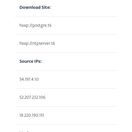
Download Site:
hxxp://postgre.tk
hxxp://ntpserver.tk
Source IPs:
54.197.4.10
52.207.232.106
18.220.190.151