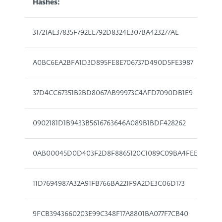
Hashes:
31721AE37835F792EE792D8324E307BA423277AE
A0BC6EA2BFA1D3D895FE8E706737D490D5FE3987
37D4CC67351B2BD8067AB99973C4AFD7090DB1E9
0902181D1B9433B5616763646A089B1BDF428262
0AB00045D0D403F2D8F8865120C1089C09BA4FEE
11D7694987A32A91FB766BA221F9A2DE3C06D173
9FCB3943660203E99C348F17A8801BA077F7CB40