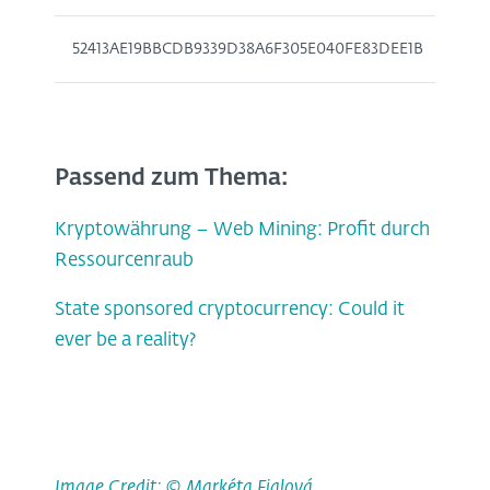
52413AE19BBCDB9339D38A6F305E040FE83DEE1B
Passend zum Thema:
Kryptowährung – Web Mining: Profit durch
Ressourcenraub
State sponsored cryptocurrency: Could it
ever be a reality?
Image Credit: © Markéta Fialová