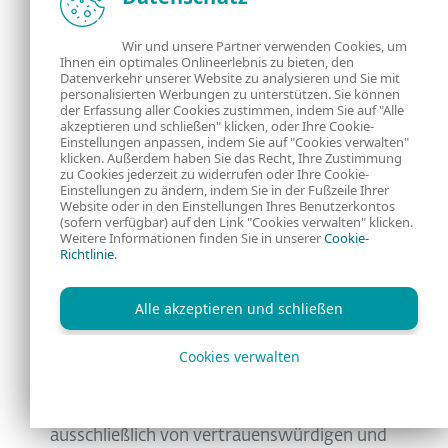
ergeben, dass die bösartige App, die Kamran
enthält, seit mindestens 2023 über einen
Wir und unsere Partner verwenden Cookies, um
Ihnen ein optimales Onlineerlebnis zu bieten, den
Angriff auf eine lokale Online-Zeitung
Datenverkehr unserer Website zu analysieren und Sie mit
personalisierten Werbungen zu unterstützen. Sie können
namens Hunza News verbreitet wird, bei
der Erfassung aller Cookies zustimmen, indem Sie auf "Alle
dem es sich wahrscheinlich um einen
akzeptieren und schließen" klicken, oder Ihre Cookie-
Einstellungen anpassen, indem Sie auf "Cookies verwalten"
Watering-Hole-Angriff handelt.
klicken. Außerdem haben Sie das Recht, Ihre Zustimmung
zu Cookies jederzeit zu widerrufen oder Ihre Cookie-
Einstellungen zu ändern, indem Sie in der Fußzeile Ihrer
Kamran weist eine einzigartige Codebasis
Website oder in den Einstellungen Ihres Benutzerkontos
(sofern verfügbar) auf den Link "Cookies verwalten" klicken.
auf, die sich von anderer Android-Spyware
Weitere Informationen finden Sie in unserer
Cookie-
unterscheidet und eine Zuordnung zu einer
Richtlinie
.
bekannten APT-Gruppe (Advanced
Persistent Threat) verhindert.
Alle akzeptieren und schließen
Diese Untersuchung zeigt auch, dass es
Cookies verwalten
wichtig ist, immer wieder darauf
hinzuweisen, wie wichtig es ist, Apps
ausschließlich von vertrauenswürdigen und