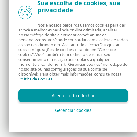
Sua escolha de cookies, sua
privacidade
Notícias, opiniões e análises da comunidade de
segurança da ESET
Nós e nossos parceiros usamos cookies para dar
a você a melhor experiência on-line otimizada, analisar
Sobre o WeLiveSecurity
RSS Feed
nosso tráfego de site e entregar a você anúncios
personalizados. Você pode concordar com a coleta de todos
os cookies clicando em "Aceitar tudo e fechar"ou ajustar
Fale Conosco
Endereço
suas configurações de cookies clicando em "Gerenciar
cookies". Você também tem o direito de retirar seu
consentimento em relação aos cookies a qualquer
Informação Legal
Política de Cookies
momento clicando no link "Gerenciar cookies" no rodapé do
nosso site ou nas configurações da sua conta (se
disponível). Para obter mais informações, consulte nossa
Política de Privacidade
Política de Cookies
.
Aceitar tudo e fechar
Gerenciar cookies
Copyright © 1992 - 2026 ESET, spol. s r.o. Todos os direitos
reservados.