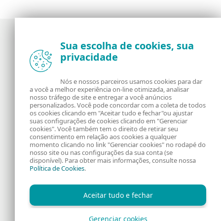
Sua escolha de cookies, sua
privacidade
Notícias, opiniões e análises da comunidade de
segurança da ESET
Nós e nossos parceiros usamos cookies para dar
a você a melhor experiência on-line otimizada, analisar
Sobre o WeLiveSecurity
RSS Feed
nosso tráfego de site e entregar a você anúncios
personalizados. Você pode concordar com a coleta de todos
os cookies clicando em "Aceitar tudo e fechar"ou ajustar
Fale Conosco
Endereço
suas configurações de cookies clicando em "Gerenciar
cookies". Você também tem o direito de retirar seu
consentimento em relação aos cookies a qualquer
Informação Legal
Política de Cookies
momento clicando no link "Gerenciar cookies" no rodapé do
nosso site ou nas configurações da sua conta (se
disponível). Para obter mais informações, consulte nossa
Política de Privacidade
Política de Cookies
.
Aceitar tudo e fechar
Gerenciar cookies