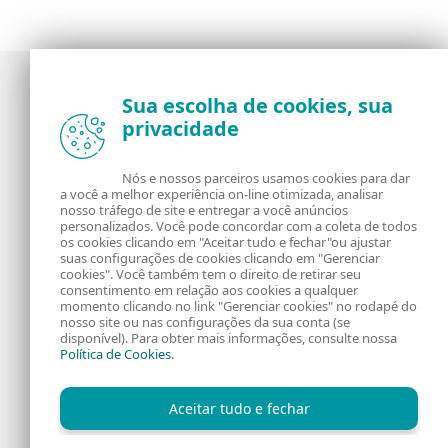
Sua escolha de cookies, sua
privacidade
Notícias, opiniões e análises da comunidade de
segurança da ESET
Nós e nossos parceiros usamos cookies para dar
a você a melhor experiência on-line otimizada, analisar
Sobre o WeLiveSecurity
RSS Feed
nosso tráfego de site e entregar a você anúncios
personalizados. Você pode concordar com a coleta de todos
os cookies clicando em "Aceitar tudo e fechar"ou ajustar
Fale Conosco
Endereço
suas configurações de cookies clicando em "Gerenciar
cookies". Você também tem o direito de retirar seu
consentimento em relação aos cookies a qualquer
Informação Legal
Política de Cookies
momento clicando no link "Gerenciar cookies" no rodapé do
nosso site ou nas configurações da sua conta (se
disponível). Para obter mais informações, consulte nossa
Política de Privacidade
Política de Cookies
.
Aceitar tudo e fechar