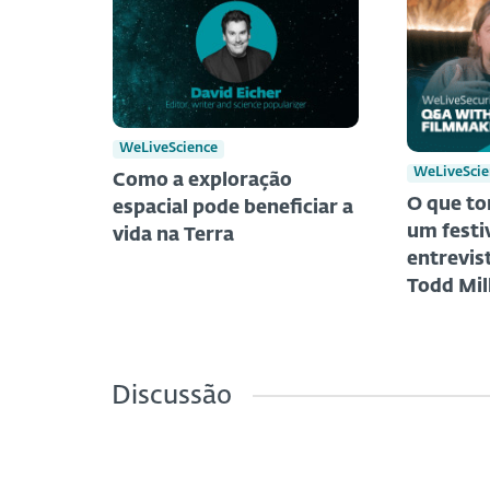
WeLiveScience
WeLiveScie
Como a exploração
O que to
espacial pode beneficiar a
um festiv
vida na Terra
entrevis
Todd Mil
Discussão