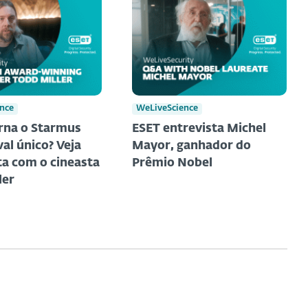
nce
WeLiveScience
rna o Starmus
ESET entrevista Michel
al único? Veja
Mayor, ganhador do
ta com o cineasta
Prêmio Nobel
ler