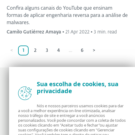
Confira alguns canais do YouTube que ensinam
formas de aplicar engenharia reversa para a análise de
malwares.
Camilo Gutiérrez Amaya
•
21 Apr 2022
•
3 min. read
<
1
2
3
4
...
6
>
Sua escolha de cookies, sua
privacidade
Notícias, opiniões e análises da comunidade de
segurança da ESET
Nós e nossos parceiros usamos cookies para dar
a você a melhor experiência on-line otimizada, analisar
Sobre o WeLiveSecurity
RSS Feed
nosso tráfego de site e entregar a você anúncios
personalizados. Você pode concordar com a coleta de todos
os cookies clicando em "Aceitar tudo e fechar"ou ajustar
Fale Conosco
Endereço
suas configurações de cookies clicando em "Gerenciar
cookies". Você também tem o direito de retirar seu