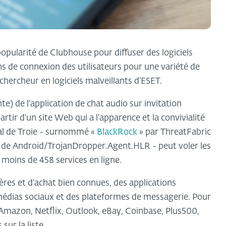
popularité de Clubhouse pour diffuser des logiciels
ons de connexion des utilisateurs pour une variété de
 chercheur en logiciels malveillants d’ESET.
e) de l'application de chat audio sur invitation
artir d'un site Web qui a l'apparence et la convivialité
val de Troie - surnommé «
BlackRock
» par ThreatFabric
m de Android/TrojanDropper.Agent.HLR - peut voler les
moins de 458 services en ligne.
ères et d'achat bien connues, des applications
édias sociaux et des plateformes de messagerie. Pour
azon, Netflix, Outlook, eBay, Coinbase, Plus500,
ur la liste.