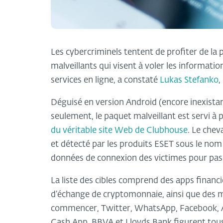
Les cybercriminels tentent de profiter de la 
malveillants qui visent à voler les informati
services en ligne, a constaté
Lukas Stefanko
,
Déguisé en version Android (encore inexistant
seulement, le paquet malveillant est servi à p
du véritable site Web de Clubhouse
. Le che
et détecté par les produits ESET sous le no
données de connexion des victimes pour pas 
La liste des cibles comprend des apps financi
d’échange de cryptomonnaie, ainsi que des m
commencer, Twitter, WhatsApp, Facebook, Am
Cash App, BBVA et Lloyds Bank figurent tous s