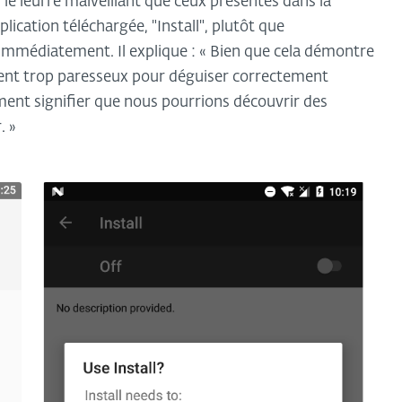
r le leurre malveillant que ceux présentés dans la
plication téléchargée, "Install", plutôt que
s immédiatement. Il explique : « Bien que cela démontre
ent trop paresseux pour déguiser correctement
ement signifier que nous pourrions découvrir des
. »