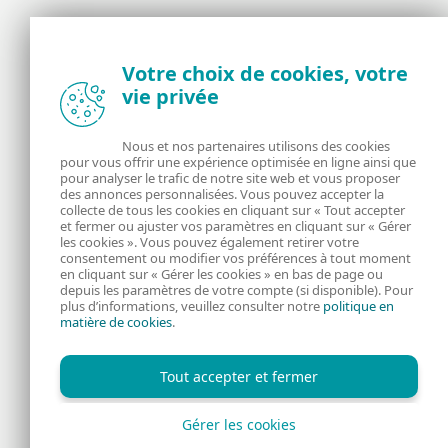
Votre choix de cookies, votre
Actualités, opinions et astuces de la
vie privée
communauté de sécurité d’ESET
Nous et nos partenaires utilisons des cookies
À propos
ESET
pour vous offrir une expérience optimisée en ligne ainsi que
pour analyser le trafic de notre site web et vous proposer
des annonces personnalisées. Vous pouvez accepter la
RSS Feed
Gérer les cookies
collecte de tous les cookies en cliquant sur « Tout accepter
et fermer ou ajuster vos paramètres en cliquant sur « Gérer
Informations juridiques
Nous rejoindre
les cookies ». Vous pouvez également retirer votre
consentement ou modifier vos préférences à tout moment
en cliquant sur « Gérer les cookies » en bas de page ou
Politique de
depuis les paramètres de votre compte (si disponible). Pour
plus d’informations, veuillez consulter notre
politique en
matière de cookies
.
confidentialité
Tout accepter et fermer
Gérer les cookies