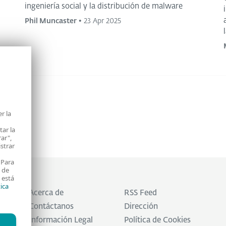
ingeniería social y la distribución de malware
Phil Muncaster
•
23 Apr 2025
r la
tar la
rar",
istrar
 Para
e de
 está
tica
Acerca de
RSS Feed
Contáctanos
Dirección
Información Legal
Política de Cookies