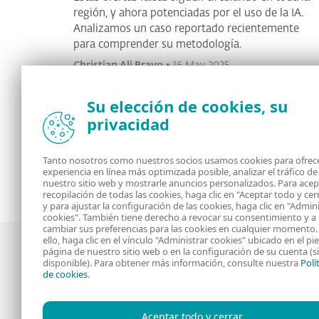
región, y ahora potenciadas por el uso de la IA.
Analizamos un caso reportado recientemente
para comprender su metodología.
Christian Ali Bravo
•
16 May 2025
Su elección de cookies, su
privacidad
<
1
2
3
4
...
36
>
Tanto nosotros como nuestros socios usamos cookies para ofrece
experiencia en línea más optimizada posible, analizar el tráfico de
nuestro sitio web y mostrarle anuncios personalizados. Para acep
recopilación de todas las cookies, haga clic en "Aceptar todo y cer
y para ajustar la configuración de las cookies, haga clic en "Admin
cookies". También tiene derecho a revocar su consentimiento y a
cambiar sus preferencias para las cookies en cualquier momento.
ello, haga clic en el vínculo "Administrar cookies" ubicado en el pi
página de nuestro sitio web o en la configuración de su cuenta (si
disponible). Para obtener más información, consulte nuestra
Polí
de cookies
.
Noticias, opiniones y análisis de la
comunidad de seguridad de ESET
Aceptar todo y cerrar