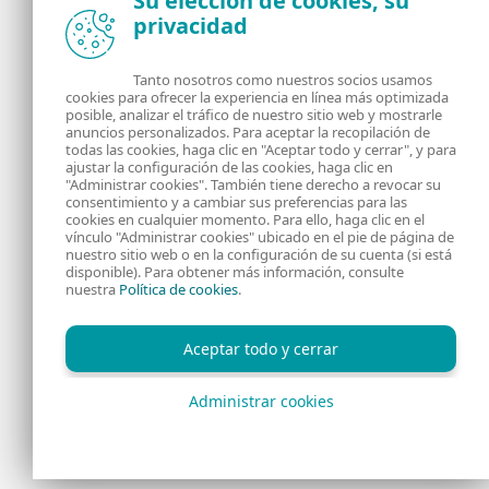
Su elección de cookies, su
privacidad
Noticias, opiniones y análisis de la comunidad de
seguridad de ESET
Tanto nosotros como nuestros socios usamos
cookies para ofrecer la experiencia en línea más optimizada
posible, analizar el tráfico de nuestro sitio web y mostrarle
Acerca de
RSS Feed
anuncios personalizados. Para aceptar la recopilación de
todas las cookies, haga clic en "Aceptar todo y cerrar", y para
ajustar la configuración de las cookies, haga clic en
Contáctanos
Dirección
"Administrar cookies". También tiene derecho a revocar su
consentimiento y a cambiar sus preferencias para las
cookies en cualquier momento. Para ello, haga clic en el
Información Legal
Política de Cookies
vínculo "Administrar cookies" ubicado en el pie de página de
nuestro sitio web o en la configuración de su cuenta (si está
disponible). Para obtener más información, consulte
Política de privacidad
nuestra
Política de cookies
.
Aceptar todo y cerrar
Administrar cookies
Copyright © 1992 - 2026 ESET, spol. s r.o. - Todos los derechos
reservados.