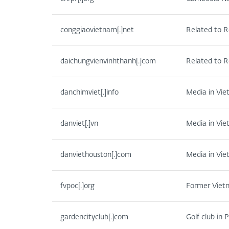
conggiaovietnam[.]net
Related to R
daichungvienvinhthanh[.]com
Related to R
danchimviet[.]info
Media in Vi
danviet[.]vn
Media in Vi
danviethouston[.]com
Media in Vi
fvpoc[.]org
Former Vietn
gardencityclub[.]com
Golf club in