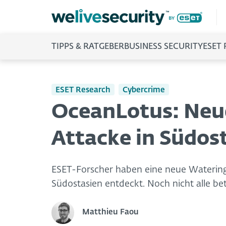
TIPPS & RATGEBER
BUSINESS SECURITY
ESET
ESET Research
Cybercrime
OceanLotus: Neu
Attacke in Südos
ESET-Forscher haben eine neue Waterin
Südostasien entdeckt. Noch nicht alle be
Matthieu Faou