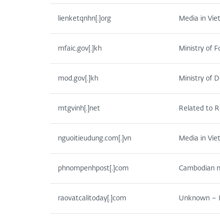
lienketqnhn[.]org
Media in Vi
mfaic.gov[.]kh
Ministry of 
mod.gov[.]kh
Ministry of 
mtgvinh[.]net
Related to R
nguoitieudung.com[.]vn
Media in Vi
phnompenhpost[.]com
Cambodian n
raovatcalitoday[.]com
Unknown – I