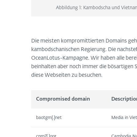
Abbildung 1: Kambodscha und Vietna
Die meisten kompromittierten Domains geh
kambodschanischen Regierung. Die nachstehe
OceanLotus-Kampagne. Wir haben alle berei
beinhalten aber noch immer die bösartigen S
diese Webseiten zu besuchen.
Compromised domain
Descriptio
baotgm[.]net
Media in Vie
cnrp7[.]org
Cambodia Na