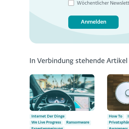
Wöchentlicher Newslett
Anmelden
In Verbindung stehende Artikel
Internet Der Dinge
How To
We Live Progress
Ransomware
Privatsphä
Expertenmeinung
Awareness