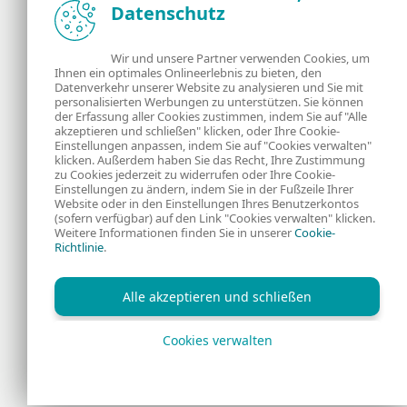
Datenschutz
Neuigkeiten, Analysen und Tipps der ESET
Sicherheitsexperten
Wir und unsere Partner verwenden Cookies, um
Ihnen ein optimales Onlineerlebnis zu bieten, den
Über uns
ESET
Datenverkehr unserer Website zu analysieren und Sie mit
personalisierten Werbungen zu unterstützen. Sie können
Kontakt
Datenschutzerklärung
der Erfassung aller Cookies zustimmen, indem Sie auf "Alle
akzeptieren und schließen" klicken, oder Ihre Cookie-
Einstellungen anpassen, indem Sie auf "Cookies verwalten"
Rechtliche
Cookies
klicken. Außerdem haben Sie das Recht, Ihre Zustimmung
zu Cookies jederzeit zu widerrufen oder Ihre Cookie-
Einstellungen zu ändern, indem Sie in der Fußzeile Ihrer
Informationen
Website oder in den Einstellungen Ihres Benutzerkontos
(sofern verfügbar) auf den Link "Cookies verwalten" klicken.
Weitere Informationen finden Sie in unserer
Cookie-
RSS Feed
Richtlinie
.
Alle akzeptieren und schließen
Cookies verwalten
Copyright © 1992 - 2026 ESET, spol. s r.o. Alle Rechte
vorbehalten.