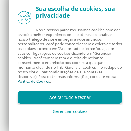
Sua escolha de cookies, sua
privacidade
Notícias, opiniões e análises da comunidade de
segurança da ESET
Nós e nossos parceiros usamos cookies para dar
a você a melhor experiência on-line otimizada, analisar
Sobre o WeLiveSecurity
RSS Feed
nosso tráfego de site e entregar a você anúncios
personalizados. Você pode concordar com a coleta de todos
os cookies clicando em "Aceitar tudo e fechar"ou ajustar
Fale Conosco
Endereço
suas configurações de cookies clicando em "Gerenciar
cookies". Você também tem o direito de retirar seu
consentimento em relação aos cookies a qualquer
Informação Legal
Política de Cookies
momento clicando no link "Gerenciar cookies" no rodapé do
nosso site ou nas configurações da sua conta (se
disponível). Para obter mais informações, consulte nossa
Política de Privacidade
Política de Cookies
.
Aceitar tudo e fechar
Gerenciar cookies
Copyright © 1992 - 2026 ESET, spol. s r.o. Todos os direitos
reservados.