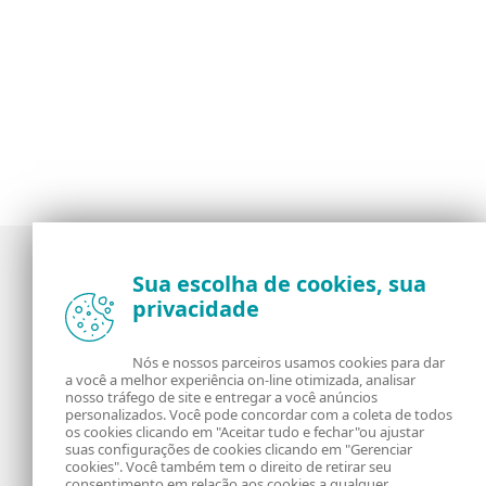
Sua escolha de cookies, sua
privacidade
Notícias, opiniões e análises da comunidade de
segurança da ESET
Nós e nossos parceiros usamos cookies para dar
a você a melhor experiência on-line otimizada, analisar
Sobre o WeLiveSecurity
RSS Feed
nosso tráfego de site e entregar a você anúncios
personalizados. Você pode concordar com a coleta de todos
os cookies clicando em "Aceitar tudo e fechar"ou ajustar
Fale Conosco
Endereço
suas configurações de cookies clicando em "Gerenciar
cookies". Você também tem o direito de retirar seu
consentimento em relação aos cookies a qualquer