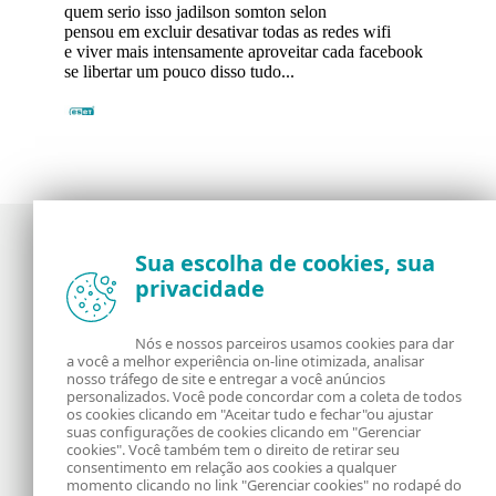
Sua escolha de cookies, sua
privacidade
Notícias, opiniões e análises da comunidade de
segurança da ESET
Nós e nossos parceiros usamos cookies para dar
a você a melhor experiência on-line otimizada, analisar
Sobre o WeLiveSecurity
RSS Feed
nosso tráfego de site e entregar a você anúncios
personalizados. Você pode concordar com a coleta de todos
os cookies clicando em "Aceitar tudo e fechar"ou ajustar
Fale Conosco
Endereço
suas configurações de cookies clicando em "Gerenciar
cookies". Você também tem o direito de retirar seu
consentimento em relação aos cookies a qualquer
Informação Legal
Política de Cookies
momento clicando no link "Gerenciar cookies" no rodapé do