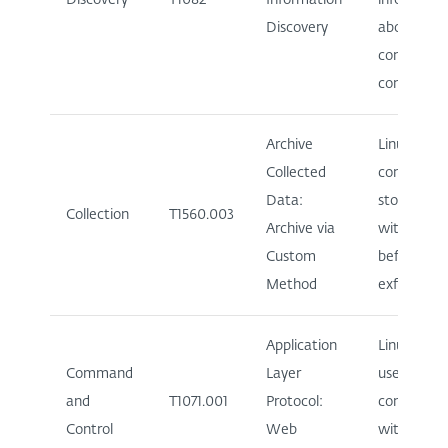
Discovery
T1082
Information
informatio
Discovery
about the
compromi
computer.
Archive
Linux/CDR
Collected
compresse
Data:
stolen dat
Collection
T1560.003
Archive via
with gzip
Custom
before
Method
exfiltration
Application
Linux/CDR
Command
Layer
uses HTTP 
and
T1071.001
Protocol:
communica
Control
Web
with C&C