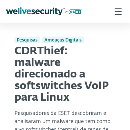
Pesquisas
Ameaças Digitais
CDRThief:
malware
direcionado a
softswitches VoIP
para Linux
Pesquisadores da ESET descobriram e
analisaram um malware que tem como
alvo softswitches (centrais de redes de