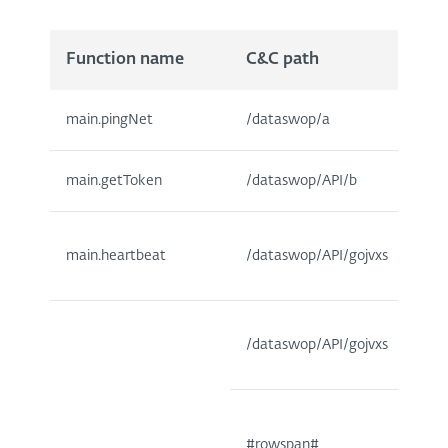
Function name
C&C path
main.pingNet
/dataswop/a
main.getToken
/dataswop/API/b
main.heartbeat
/dataswop/API/gojvxs
/dataswop/API/gojvxs
#rowspan#