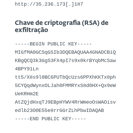
http://35.236.173[.]187
Chave de criptografia (RSA) de
exfiltração
-----BEGIN PUBLIC KEY-----
MIGfMA0GCSqGSIb3DQEBAQUAA4GNADCBiQ
KBgQCQ3k3GgS3FX4pI7s9x0krBYqbMcSaw
4BPY91Ln
tt5/X8s9l0BC6PUTbQcUzs6PPXhKKTx8ph
5CYQqdWynxOLJah0FMMRYxS8d0HX+Qx9eW
UeKRHm2E
AtZQjdHxqTJ9EBpHYWV4RrWmeoOsWAOisv
edlb23O0E55e8rrGGrZLhPbwIDAQAB
-----END PUBLIC KEY-----