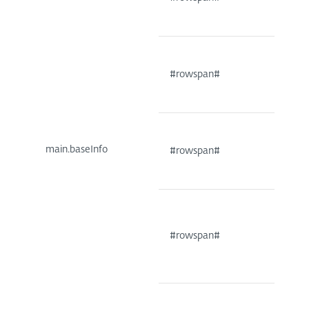
#rowspan#
main.baseInfo
#rowspan#
#rowspan#