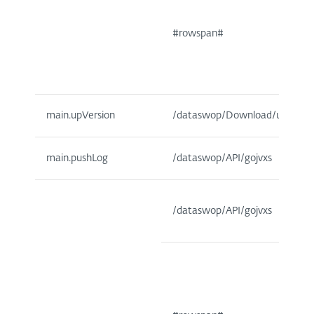
#rowspan#
main.upVersion
/dataswop/Download/updat
main.pushLog
/dataswop/API/gojvxs
/dataswop/API/gojvxs