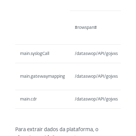
#rowspan#
main.syslogCall
/dataswop/API/gojvxs
main.gatewaymapping
/dataswop/API/gojvxs
main.cdr
/dataswop/API/gojvxs
Para extrair dados da plataforma, o