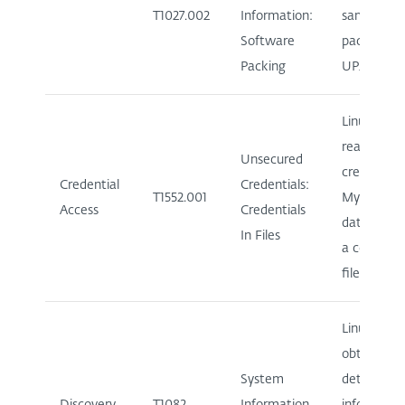
T1027.002
Information:
samples ar
Software
packed wi
Packing
UPX.
Linux/CDR
reads
Unsecured
credentials
Credential
Credentials:
T1552.001
MySQL
Access
Credentials
database 
In Files
a configur
file.
Linux/CDR
obtains
System
detailed