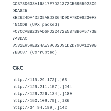
CC373D633A16817F7D21372C56955923C9
DDA825
8E2624DA4D209ABD3364D90F7BC08230F8
4510DB (UPX packed)
FC7CCABB239AD6FD22472E5B7BB6A5773B
7A3DAC
8532E858EB24AE38632091D2D790A1299B
7BBC87 (Corrupted)
C&C
http://119.29.173[.]65
http://129.211.157[.]244
http://129.226.134[.]180
http://150.109.79[.]136
http://34.94.199[.]142