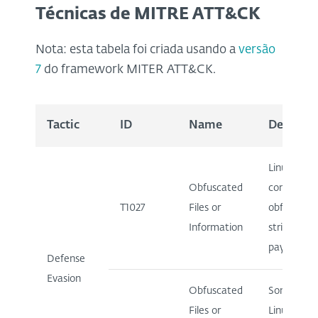
Técnicas de MITRE ATT&CK
Nota: esta tabela foi criada usando a
versão
7
do framework MITER ATT&CK.
Tactic
ID
Name
Descript
Linux/CDR
Obfuscated
contains
T1027
Files or
obfuscates
Information
strings in 
payload.
Defense
Evasion
Obfuscated
Some
Files or
Linux/CDR