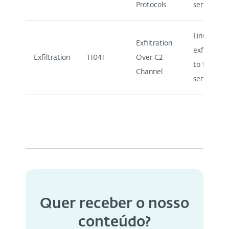
Protocols
server.
Linux/CDR
Exfiltration
exfiltrates
Exfiltration
T1041
Over C2
to the C&
Channel
server.
Quer receber o nosso
conteúdo?