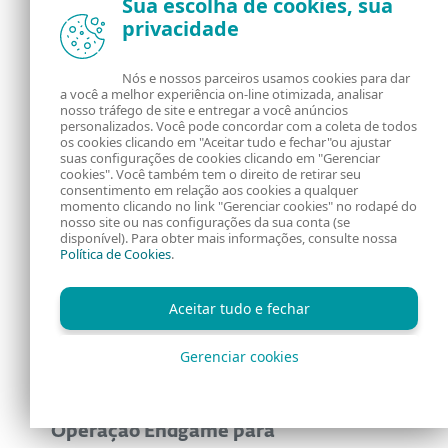
Sua escolha de cookies, sua
privacidade
Pesquisas
Nós e nossos parceiros usamos cookies para dar
Os UEFI shims esquecidos
a você a melhor experiência on-line otimizada, analisar
comprometem o Secure
nosso tráfego de site e entregar a você anúncios
personalizados. Você pode concordar com a coleta de todos
Boot
os cookies clicando em "Aceitar tudo e fechar"ou ajustar
suas configurações de cookies clicando em "Gerenciar
cookies". Você também tem o direito de retirar seu
consentimento em relação aos cookies a qualquer
momento clicando no link "Gerenciar cookies" no rodapé do
Pesquisas
nosso site ou nas configurações da sua conta (se
disponível). Para obter mais informações, consulte nossa
Gamaredon em 2025: uso
Política de Cookies
.
de túneis, workers, dead
drops e novas alianças
Aceitar tudo e fechar
Gerenciar cookies
Pesquisas
ESET participa da
Operação Endgame para