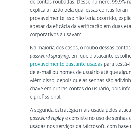
de contas roubadas. Desse número, 99,9% nã
explica a razão pela qual essas contas foram 
provavelmente isso não teria ocorrido, expli
apesar da eficácia da verificação em duas et
corporativos a usavam.
Na maioria dos casos, o roubo dessas conta
password spraying
, em que o atacante escol
provavelmente bastante usadas
para testá-
de e-mail ou nomes de usuário até que algu
Além disso, depois que as senhas são adivi
chave em outras contas do usuário, pois in
e profissional.
A segunda estratégia mais usada pelos ata
password replay
e consiste no uso de senhas
usadas nos serviços da Microsoft, com base