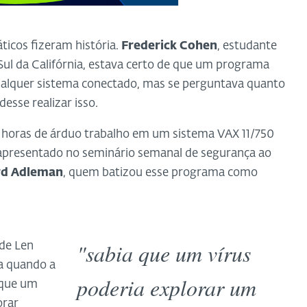
ticos fizeram história.
Frederick Cohen
, estudante
Sul da Califórnia, estava certo de que um programa
qualquer sistema conectado, mas se perguntava quanto
esse realizar isso.
 horas de árduo trabalho em um sistema VAX 11/750
r apresentado no seminário semanal de segurança ao
rd Adleman
, quem batizou esse programa como
"sabia que um vírus
 de Len
ia quando a
poderia explorar um
 que um
orar