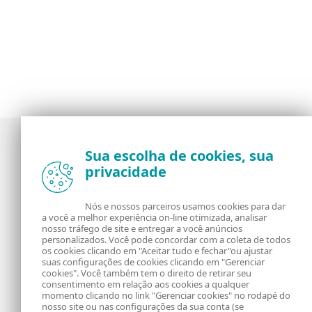
Sua escolha de cookies, sua
privacidade
Notícias, opiniões e análises da comunidade de
segurança da ESET
Nós e nossos parceiros usamos cookies para dar
a você a melhor experiência on-line otimizada, analisar
Sobre o WeLiveSecurity
RSS Feed
nosso tráfego de site e entregar a você anúncios
personalizados. Você pode concordar com a coleta de todos
os cookies clicando em "Aceitar tudo e fechar"ou ajustar
Fale Conosco
Endereço
suas configurações de cookies clicando em "Gerenciar
cookies". Você também tem o direito de retirar seu
consentimento em relação aos cookies a qualquer
Informação Legal
Política de Cookies
momento clicando no link "Gerenciar cookies" no rodapé do
nosso site ou nas configurações da sua conta (se