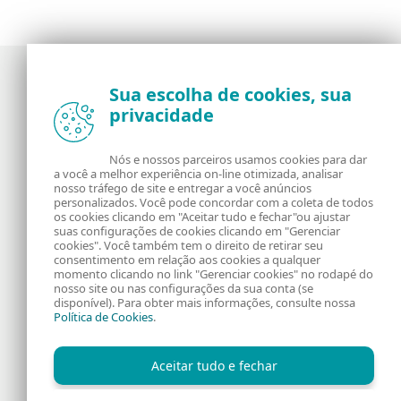
Sua escolha de cookies, sua
privacidade
Notícias, opiniões e análises da comunidade de
segurança da ESET
Nós e nossos parceiros usamos cookies para dar
a você a melhor experiência on-line otimizada, analisar
Sobre o WeLiveSecurity
RSS Feed
nosso tráfego de site e entregar a você anúncios
personalizados. Você pode concordar com a coleta de todos
os cookies clicando em "Aceitar tudo e fechar"ou ajustar
Fale Conosco
Endereço
suas configurações de cookies clicando em "Gerenciar
cookies". Você também tem o direito de retirar seu
consentimento em relação aos cookies a qualquer
Informação Legal
Política de Cookies
momento clicando no link "Gerenciar cookies" no rodapé do
nosso site ou nas configurações da sua conta (se
disponível). Para obter mais informações, consulte nossa
Política de Privacidade
Política de Cookies
.
Aceitar tudo e fechar