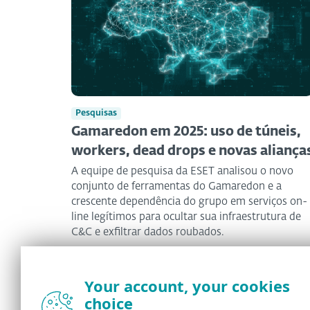
Pesquisas
Gamaredon em 2025: uso de túneis,
workers, dead drops e novas aliança
A equipe de pesquisa da ESET analisou o novo
conjunto de ferramentas do Gamaredon e a
crescente dependência do grupo em serviços on-
line legítimos para ocultar sua infraestrutura de
C&C e exfiltrar dados roubados.
Zoltán Rusnák
•
26 Jun 2026
•
15 min. read
Your account, your cookies
choice