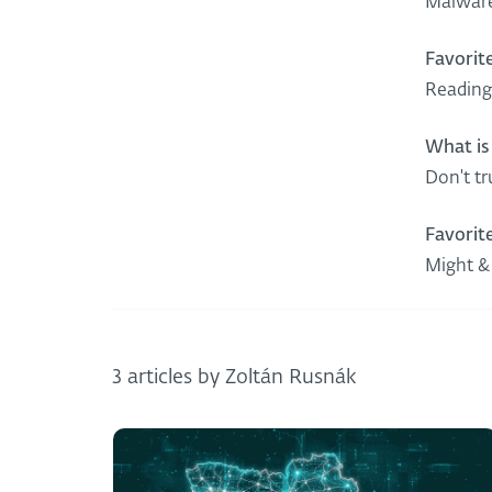
Malware
Favorite
Reading
What is
Don't tru
Favorit
Might & 
3 articles by Zoltán Rusnák