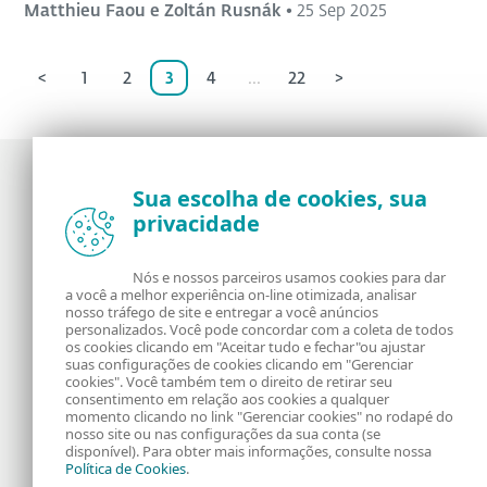
Matthieu Faou e Zoltán Rusnák
•
25 Sep 2025
<
1
2
3
4
...
22
>
Sua escolha de cookies, sua
privacidade
Notícias, opiniões e análises da comunidade de
segurança da ESET
Nós e nossos parceiros usamos cookies para dar
a você a melhor experiência on-line otimizada, analisar
Sobre o WeLiveSecurity
RSS Feed
nosso tráfego de site e entregar a você anúncios
personalizados. Você pode concordar com a coleta de todos
os cookies clicando em "Aceitar tudo e fechar"ou ajustar
Fale Conosco
Endereço
suas configurações de cookies clicando em "Gerenciar
cookies". Você também tem o direito de retirar seu
consentimento em relação aos cookies a qualquer
Informação Legal
Política de Cookies
momento clicando no link "Gerenciar cookies" no rodapé do
nosso site ou nas configurações da sua conta (se
disponível). Para obter mais informações, consulte nossa
Política de Privacidade
Política de Cookies
.