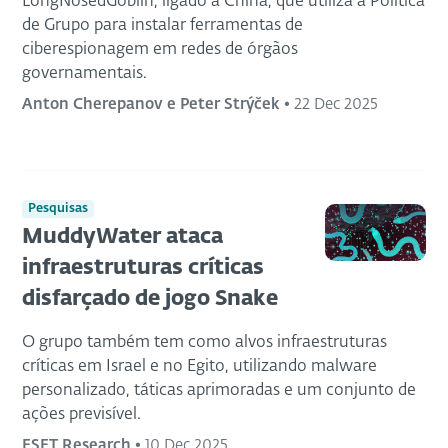
LongNosedGoblin, ligado à China, que utiliza a Política
de Grupo para instalar ferramentas de
ciberespionagem em redes de órgãos
governamentais.
Anton Cherepanov e Peter Strýček
•
22 Dec 2025
Pesquisas
MuddyWater ataca
infraestruturas críticas
disfarçado de jogo Snake
O grupo também tem como alvos infraestruturas
críticas em Israel e no Egito, utilizando malware
personalizado, táticas aprimoradas e um conjunto de
ações previsível.
ESET Research
•
10 Dec 2025