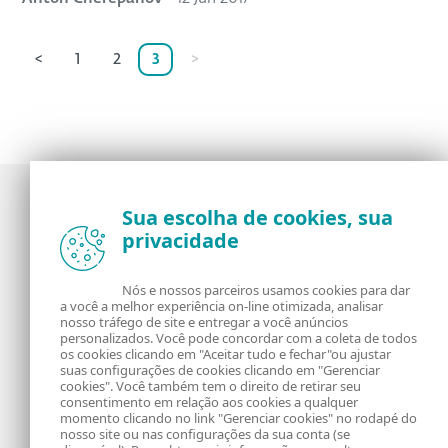
<
1
2
3
>
Sua escolha de cookies, sua
privacidade
Notícias, opiniões e análises da comunidade de
segurança da ESET
Nós e nossos parceiros usamos cookies para dar
a você a melhor experiência on-line otimizada, analisar
Sobre o WeLiveSecurity
RSS Feed
nosso tráfego de site e entregar a você anúncios
personalizados. Você pode concordar com a coleta de todos
os cookies clicando em "Aceitar tudo e fechar"ou ajustar
Fale Conosco
Endereço
suas configurações de cookies clicando em "Gerenciar
cookies". Você também tem o direito de retirar seu
consentimento em relação aos cookies a qualquer
Informação Legal
Política de Cookies
momento clicando no link "Gerenciar cookies" no rodapé do
nosso site ou nas configurações da sua conta (se