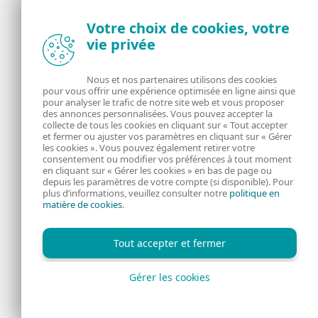
Votre choix de cookies, votre
Actualités, opinions et astuces de la
vie privée
communauté de sécurité d’ESET
Nous et nos partenaires utilisons des cookies
À propos
ESET
pour vous offrir une expérience optimisée en ligne ainsi que
pour analyser le trafic de notre site web et vous proposer
des annonces personnalisées. Vous pouvez accepter la
RSS Feed
Gérer les cookies
collecte de tous les cookies en cliquant sur « Tout accepter
et fermer ou ajuster vos paramètres en cliquant sur « Gérer
Informations juridiques
Nous rejoindre
les cookies ». Vous pouvez également retirer votre
consentement ou modifier vos préférences à tout moment
en cliquant sur « Gérer les cookies » en bas de page ou
Politique de
depuis les paramètres de votre compte (si disponible). Pour
plus d’informations, veuillez consulter notre
politique en
matière de cookies
.
confidentialité
Tout accepter et fermer
Gérer les cookies
Copyright © 1992 - 2026 ESET, spol. s r.o. Tous droits réservés.