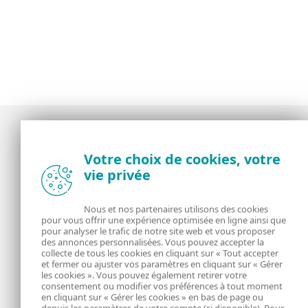
Votre choix de cookies, votre
Actualités, opinions et astuces de la
vie privée
communauté de sécurité d’ESET
Nous et nos partenaires utilisons des cookies
À propos
ESET
pour vous offrir une expérience optimisée en ligne ainsi que
pour analyser le trafic de notre site web et vous proposer
des annonces personnalisées. Vous pouvez accepter la
RSS Feed
Gérer les cookies
collecte de tous les cookies en cliquant sur « Tout accepter
et fermer ou ajuster vos paramètres en cliquant sur « Gérer
Informations juridiques
Nous rejoindre
les cookies ». Vous pouvez également retirer votre
consentement ou modifier vos préférences à tout moment
en cliquant sur « Gérer les cookies » en bas de page ou
Politique de