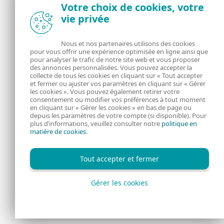
Votre choix de cookies, votre
Actualités, opinions et astuces de la
vie privée
communauté de sécurité d’ESET
Nous et nos partenaires utilisons des cookies
À propos
ESET
pour vous offrir une expérience optimisée en ligne ainsi que
pour analyser le trafic de notre site web et vous proposer
des annonces personnalisées. Vous pouvez accepter la
RSS Feed
Gérer les cookies
collecte de tous les cookies en cliquant sur « Tout accepter
et fermer ou ajuster vos paramètres en cliquant sur « Gérer
Informations juridiques
Nous rejoindre
les cookies ». Vous pouvez également retirer votre
consentement ou modifier vos préférences à tout moment
en cliquant sur « Gérer les cookies » en bas de page ou
Politique de
depuis les paramètres de votre compte (si disponible). Pour
plus d’informations, veuillez consulter notre
politique en
matière de cookies
.
confidentialité
Tout accepter et fermer
Gérer les cookies
Copyright © 1992 - 2026 ESET, spol. s r.o. Tous droits réservés.